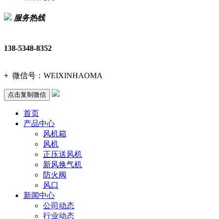
服务热线
138-5348-8352
+
微信号：
WEIXINHAOMA
点击复制微信
首页
产品中心
风机箱
风机
正压送风机
新风换气机
防火阀
风口
新闻中心
公司动态
行业动态