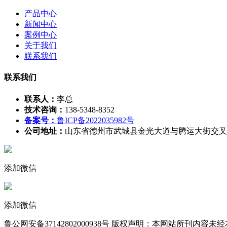
产品中心
新闻中心
案例中心
关于我们
联系我们
联系我们
联系人：
李总
技术咨询：
138-5348-8352
备案号：
鲁ICP备2022035982号
公司地址：
山东省德州市武城县金光大道与腾运大街交叉口
添加微信
添加微信
鲁公网安备37142802000938号 版权声明：本网站所