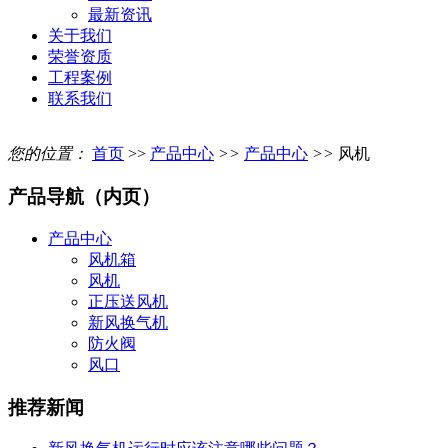
最新资讯
关于我们
荣誉资质
工程案例
联系我们
您的位置：
首页
>>
产品中心
>>
产品中心
>>
风机
产品导航（内页）
产品中心
风机箱
风机
正压送风机
新风换气机
防火阀
风口
推荐新闻