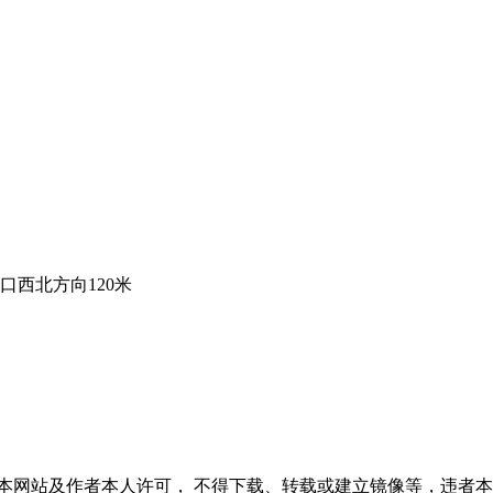
西北方向120米
刊内容未经本网站及作者本人许可， 不得下载、转载或建立镜像等，