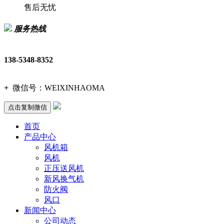
售后无忧
服务热线
138-5348-8352
+
微信号：
WEIXINHAOMA
点击复制微信
首页
产品中心
风机箱
风机
正压送风机
新风换气机
防火阀
风口
新闻中心
公司动态